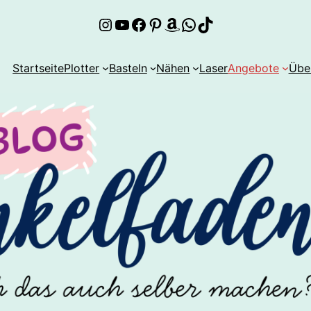
Instagram
YouTube
Facebook
Pinterest
Amazon
WhatsApp
TikTok
Startseite
Plotter
Basteln
Nähen
Laser
Angebote
Übe