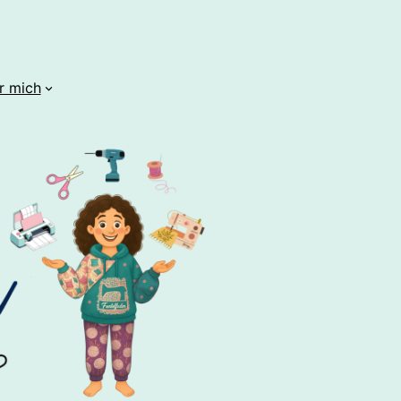
r mich