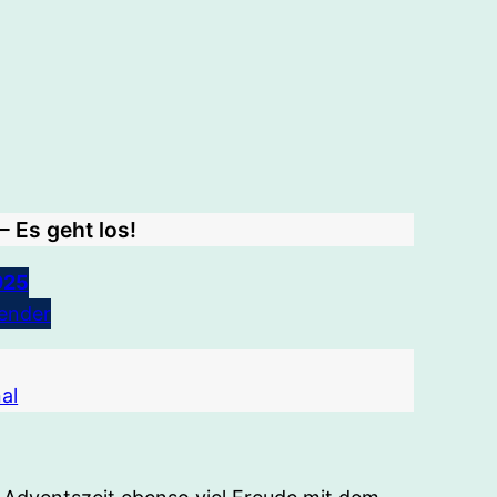
 Es geht los!
025
ender
al