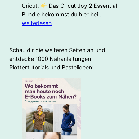
Cricut.
Das Cricut Joy 2 Essential
Cricut
Bundle bekommst du hier bei…
Joy
weiterlesen
2
Plotter
für
Schau dir die weiteren Seiten an und
Anfänger
entdecke 1000 Nähanleitungen,
–
Plottertutorials und Bastelideen:
Unboxing
+
Alles
was
du
wissen
musst