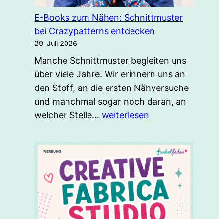
E-Books zum Nähen: Schnittmuster
bei Crazypatterns entdecken
29. Juli 2026
Manche Schnittmuster begleiten uns
über viele Jahre. Wir erinnern uns an
den Stoff, an die ersten Nähversuche
und manchmal sogar noch daran, an
E-
welcher Stelle…
weiterlesen
Books
zum
Nähen:
Schnittmuster
bei
Crazypatterns
entdecken