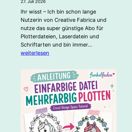
27. Juli 2026
Ihr wisst – Ich bin schon lange
Nutzerin von Creative Fabrica und
nutze das super günstige Abo für
Plotterdateien, Laserdatein und
Creative
Schriftarten und bin immer…
Fabrica
weiterlesen
Studio
Desktop
App
kostenlos
nutzen:
Bilder
freistellen,
hochskalieren
&