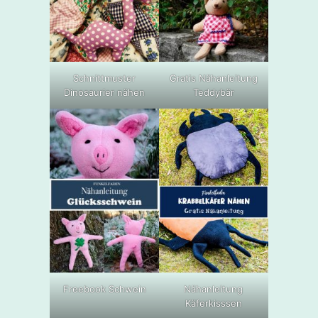
Schnittmuster
Gratis Nähanleitung
Dinosaurier nähen
Teddybär
Freebook Schwein
Nähanleitung
Käferkisssen