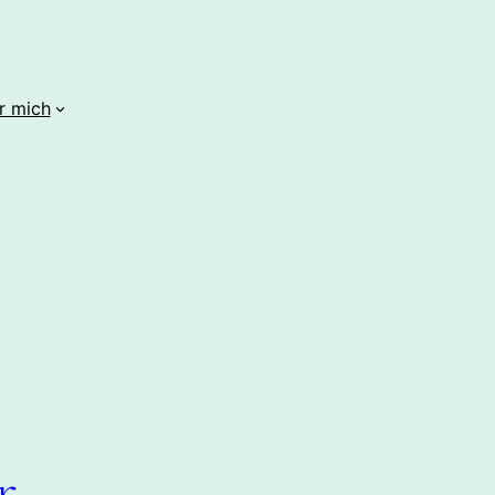
r mich
r