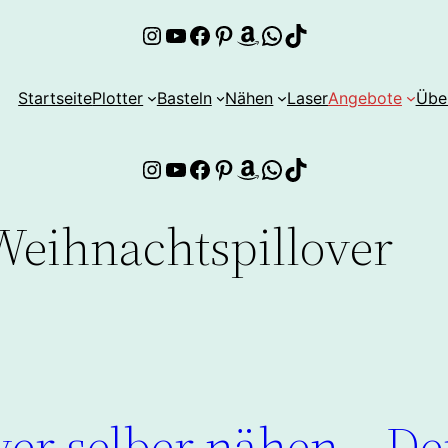
Instagram
YouTube
Facebook
Pinterest
Amazon
WhatsApp
TikTok
Startseite
Plotter
Basteln
Nähen
Laser
Angebote
Übe
Instagram
YouTube
Facebook
Pinterest
Amazon
WhatsApp
TikTok
Weihnachtspillover
er selber nähen – De