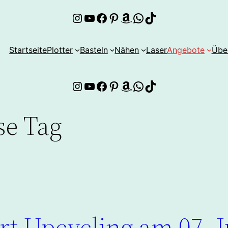
Instagram
YouTube
Facebook
Pinterest
Amazon
WhatsApp
TikTok
Startseite
Plotter
Basteln
Nähen
Laser
Angebote
Übe
Instagram
YouTube
Facebook
Pinterest
Amazon
WhatsApp
TikTok
se Tag
rt Upcycling am 07. J