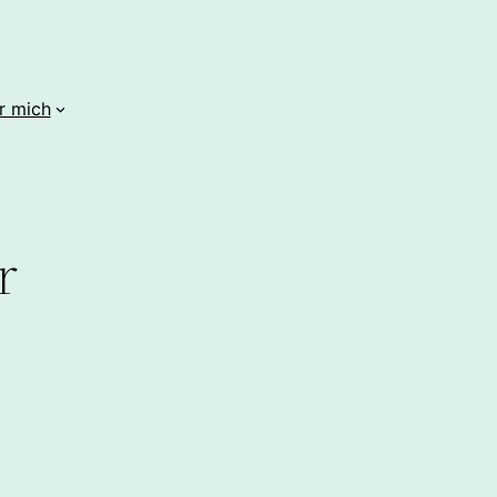
r mich
r