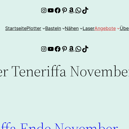
Instagram
YouTube
Facebook
Pinterest
Amazon
WhatsApp
TikTok
Startseite
Plotter
Basteln
Nähen
Laser
Angebote
Übe
Instagram
YouTube
Facebook
Pinterest
Amazon
WhatsApp
TikTok
er Teneriffa Novembe
iffa Ende November