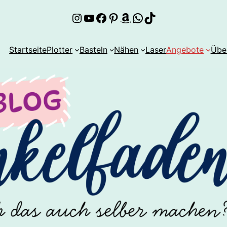
Instagram
YouTube
Facebook
Pinterest
Amazon
WhatsApp
TikTok
Startseite
Plotter
Basteln
Nähen
Laser
Angebote
Übe