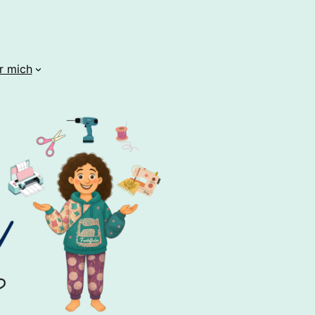
r mich