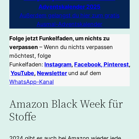
Adventskalender 2025
Außerdem gelangst du hier zum gratis
Ausmal-Adventskalender
Folge jetzt Funkelfaden, um nichts zu
verpassen
– Wenn du nichts verpassen
möchtest, folge
Funkelfaden:
Instagram
,
Facebook,
Pinterest
,
YouTube
,
Newsletter
und auf dem
WhatsApp-Kanal
Amazon Black Week für
Stoffe
2024 gibt es auch bei Amazon wieder jede