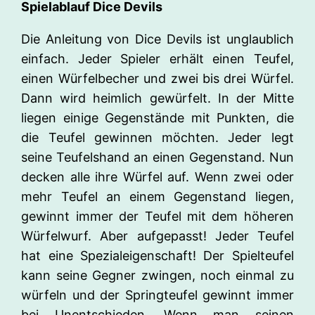
Spielablauf Dice Devils
Die Anleitung von Dice Devils ist unglaublich
einfach. Jeder Spieler erhält einen Teufel,
einen Würfelbecher und zwei bis drei Würfel.
Dann wird heimlich gewürfelt. In der Mitte
liegen einige Gegenstände mit Punkten, die
die Teufel gewinnen möchten. Jeder legt
seine Teufelshand an einen Gegenstand. Nun
decken alle ihre Würfel auf. Wenn zwei oder
mehr Teufel an einem Gegenstand liegen,
gewinnt immer der Teufel mit dem höheren
Würfelwurf. Aber aufgepasst! Jeder Teufel
hat eine Spezialeigenschaft! Der Spielteufel
kann seine Gegner zwingen, noch einmal zu
würfeln und der Springteufel gewinnt immer
bei Unentschieden. Wenn man seinen