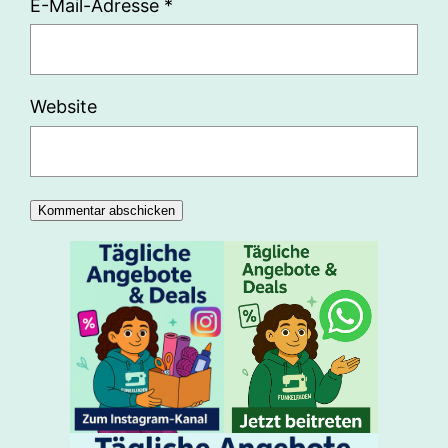
E-Mail-Adresse
*
Website