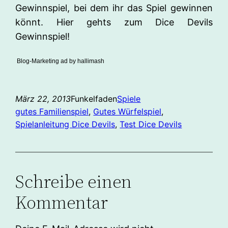
Gewinnspiel, bei dem ihr das Spiel gewinnen
könnt. Hier gehts zum Dice Devils
Gewinnspiel!
Blog-Marketing ad by hallimash
März 22, 2013
Funkelfaden
Spiele
gutes Familienspiel
, 
Gutes Würfelspiel
, 
Spielanleitung Dice Devils
, 
Test Dice Devils
Schreibe einen
Kommentar