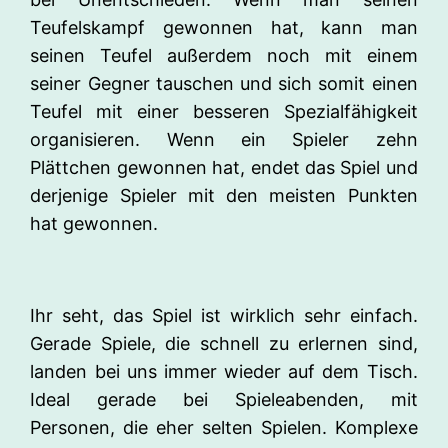
Teufelskampf gewonnen hat, kann man
seinen Teufel außerdem noch mit einem
seiner Gegner tauschen und sich somit einen
Teufel mit einer besseren Spezialfähigkeit
organisieren. Wenn ein Spieler zehn
Plättchen gewonnen hat, endet das Spiel und
derjenige Spieler mit den meisten Punkten
hat gewonnen.
Ihr seht, das Spiel ist wirklich sehr einfach.
Gerade Spiele, die schnell zu erlernen sind,
landen bei uns immer wieder auf dem Tisch.
Ideal gerade bei Spieleabenden, mit
Personen, die eher selten Spielen. Komplexe