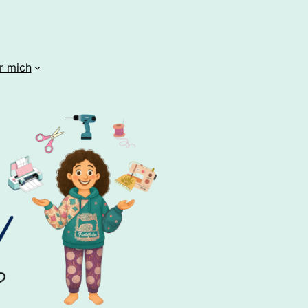
r mich