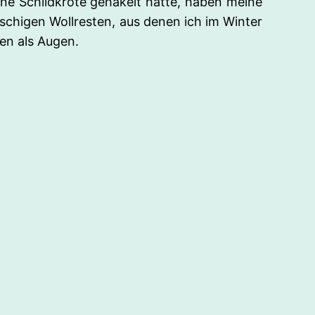
ne Schildkröte gehäkelt hatte, haben meine
uschigen Wollresten, aus denen ich im Winter
len als Augen.