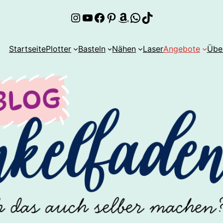
Instagram
YouTube
Facebook
Pinterest
Amazon
WhatsApp
TikTok
Startseite
Plotter
Basteln
Nähen
Laser
Angebote
Übe