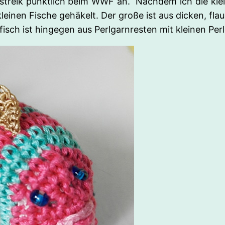
streik pünktlich beim WWF an. Nachdem ich die klei
einen Fische gehäkelt. Der große ist aus dicken, fla
isch ist hingegen aus Perlgarnresten mit kleinen Per