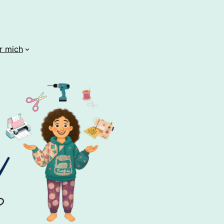
r mich