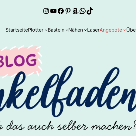
Instagram
YouTube
Facebook
Pinterest
Amazon
WhatsApp
TikTok
Startseite
Plotter
Basteln
Nähen
Laser
Angebote
Übe