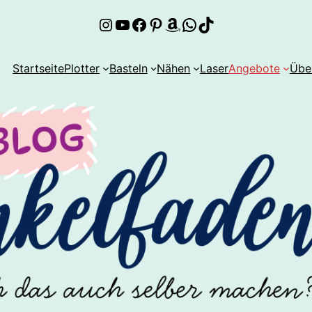
Instagram
YouTube
Facebook
Pinterest
Amazon
WhatsApp
TikTok
Startseite
Plotter
Basteln
Nähen
Laser
Angebote
Übe