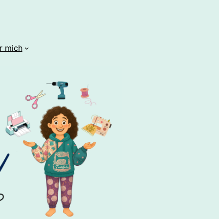
r mich