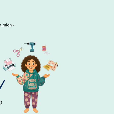
r mich