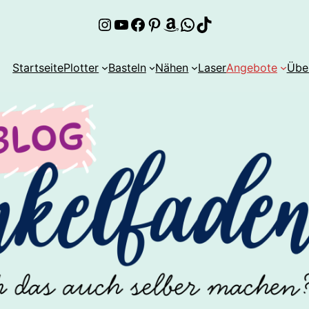
Instagram
YouTube
Facebook
Pinterest
Amazon
WhatsApp
TikTok
Startseite
Plotter
Basteln
Nähen
Laser
Angebote
Übe