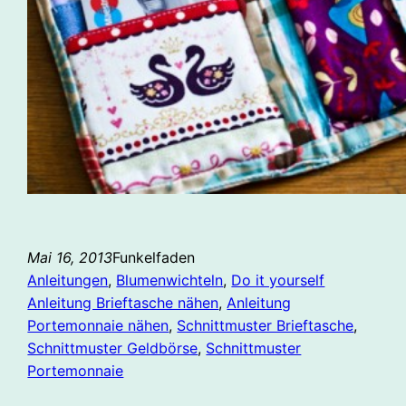
Mai 16, 2013
Funkelfaden
Anleitungen
, 
Blumenwichteln
, 
Do it yourself
Anleitung Brieftasche nähen
, 
Anleitung
Portemonnaie nähen
, 
Schnittmuster Brieftasche
, 
Schnittmuster Geldbörse
, 
Schnittmuster
Portemonnaie