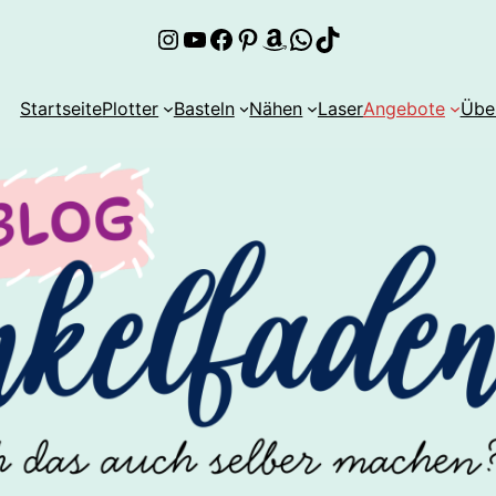
Instagram
YouTube
Facebook
Pinterest
Amazon
WhatsApp
TikTok
Startseite
Plotter
Basteln
Nähen
Laser
Angebote
Übe