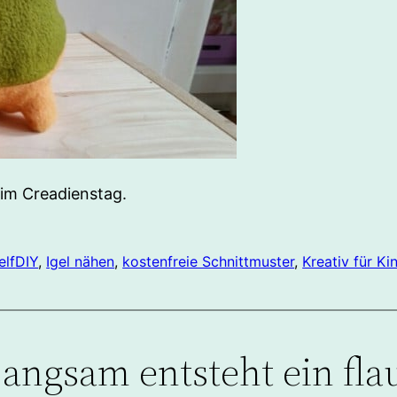
eim Creadienstag.
elf
DIY
, 
Igel nähen
, 
kostenfreie Schnittmuster
, 
Kreativ für Ki
ngsam entsteht ein flau