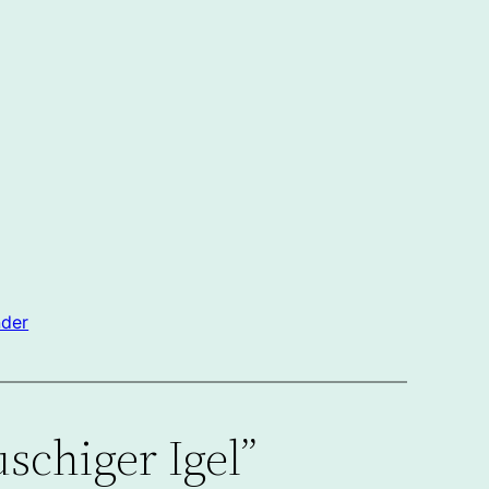
nder
schiger Igel”