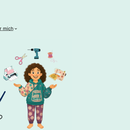
r mich