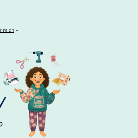
r mich