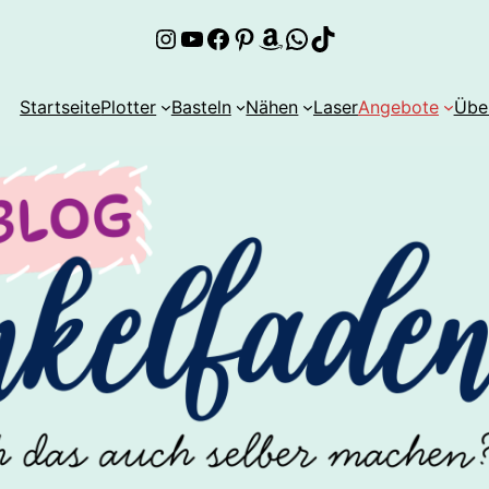
Instagram
YouTube
Facebook
Pinterest
Amazon
WhatsApp
TikTok
Startseite
Plotter
Basteln
Nähen
Laser
Angebote
Übe