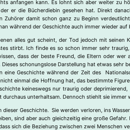
s anfangen kann. Es lohnt sich aber weiter zu höre
n der er die Bücherdiebin gesehen hat. Direkt dana
 Zuhörer damit schon ganz zu Beginn verdeutlicht,
 man während der Geschichte auch immer wieder auf 
enen alles gut scheint, der Tod jedoch mit seinen 
tes stirbt. Ich finde es so schon immer sehr traurig
wissen, dass der beste Freund, die Eltern oder we
h. Dieses schonungslose Darstellung hat etwas sehr be
n eine Geschichte während der Zeit des Nationalsoz
icht einmal die Hoffnung hat, das bestimmte Figuren 
chichte keineswegs nur traurig oder deprimierend, 
st durchaus unterhaltsam. Dennoch stiehlt sie immer 
n dieser Geschichte. Sie werden verloren, ins Wasse
iben, sind aber auch gleichzeitig eine große Gefahr
ass sich die Beziehung zwischen zwei Menschen verän