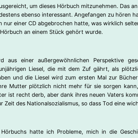
te ausgereicht, um dieses Hörbuch mitzunehmen. Das 
destens ebenso interessant. Angefangen zu hören ha
 nur einer CD abgebrochen hatte, was wirklich selten
e Hörbuch an einem Stück gehört wurde.
 aus einer außergewöhnlichen Perspektive gesc
unjährigen Liesel, die mit dem Zuf gährt, als plötzl
ben und die Liesel wird zum ersten Mal zur Büche
 Mutter plötzlich nicht mehr für sie sorgen kann, v
ter ist recht derb, aber dank ihres neuen Vaters ko
r Zeit des Nationalsozialismus, so dass Tod eine wichtig
Hörbuchs hatte ich Probleme, mich in die Geschich