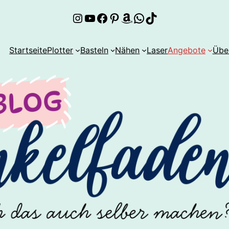
Instagram
YouTube
Facebook
Pinterest
Amazon
WhatsApp
TikTok
Startseite
Plotter
Basteln
Nähen
Laser
Angebote
Übe