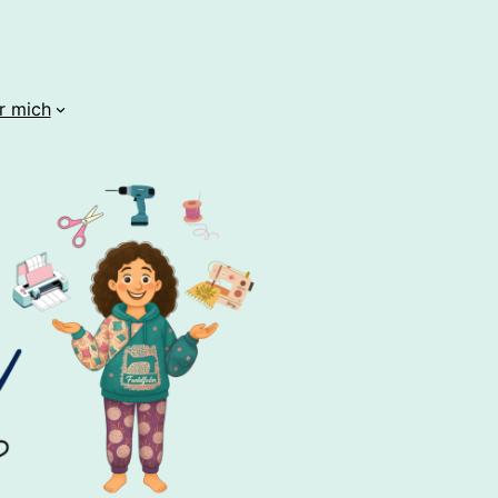
r mich