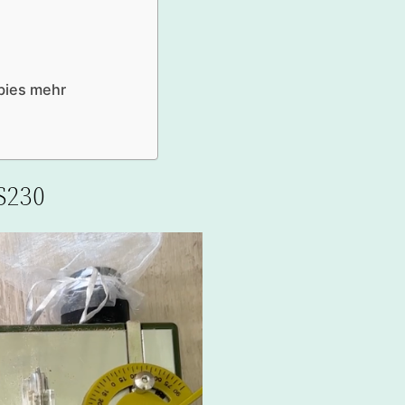
bies mehr
S230