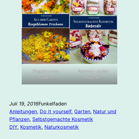
Ringelblumen
Badesalz selber
trocknen
machen
Juli 19, 2016
Funkelfaden
Anleitungen
, 
Do it yourself
, 
Garten
, 
Natur und
Pflanzen
, 
Selbstgemachte Kosmetik
DIY
, 
Kosmetik
, 
Naturkosmetik