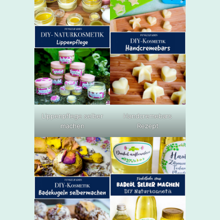
Lippenpflege selber
Handcremebars
machen
Rezept