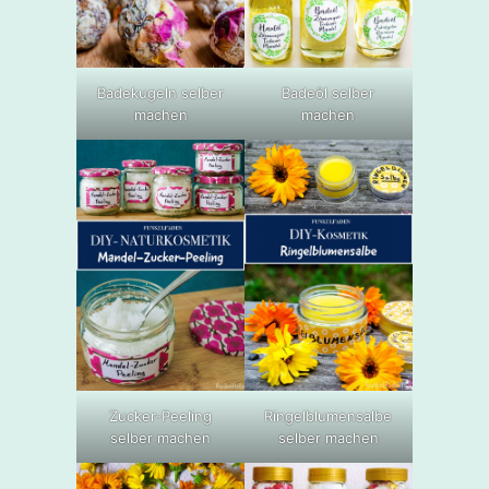
Badekugeln selber
Badeöl selber
machen
machen
Zucker-Peeling
Ringelblumensalbe
selber machen
selber machen