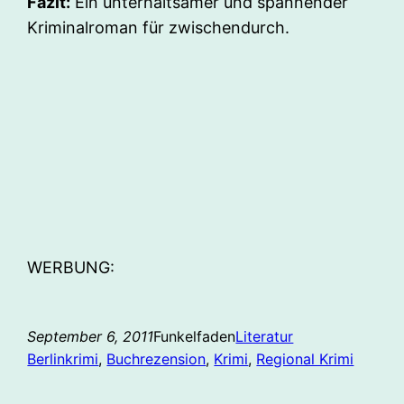
Fazit:
Ein unterhaltsamer und spannender
Kriminalroman für zwischendurch.
WERBUNG:
September 6, 2011
Funkelfaden
Literatur
Berlinkrimi
, 
Buchrezension
, 
Krimi
, 
Regional Krimi