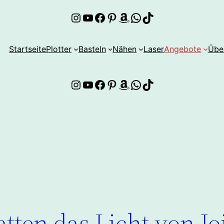
Instagram
YouTube
Facebook
Pinterest
Amazon
WhatsApp
TikTok
Startseite
Plotter
Basteln
Nähen
Laser
Angebote
Übe
Instagram
YouTube
Facebook
Pinterest
Amazon
WhatsApp
TikTok
h
tten das Licht von Jo