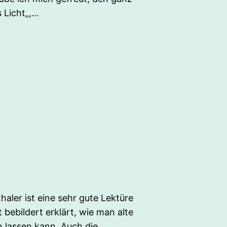
 Licht„,…
aler ist eine sehr gute Lektüre
t bebildert erklärt, wie man alte
 lassen kann. Auch die