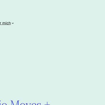
r mich
jo Moyes +