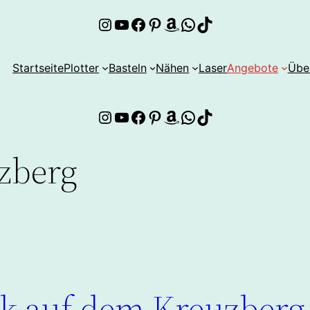
Instagram
YouTube
Facebook
Pinterest
Amazon
WhatsApp
TikTok
Startseite
Plotter
Basteln
Nähen
Laser
Angebote
Übe
Instagram
YouTube
Facebook
Pinterest
Amazon
WhatsApp
TikTok
zberg
ck auf dem Kreuzberg