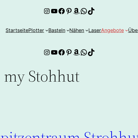
Instagram
YouTube
Facebook
Pinterest
Amazon
WhatsApp
TikTok
Startseite
Plotter
Basteln
Nähen
Laser
Angebote
Übe
Instagram
YouTube
Facebook
Pinterest
Amazon
WhatsApp
TikTok
 my Stohhut
Spitzentraum Strohhut