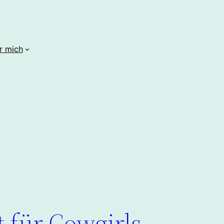
r mich
 für Cowgirls