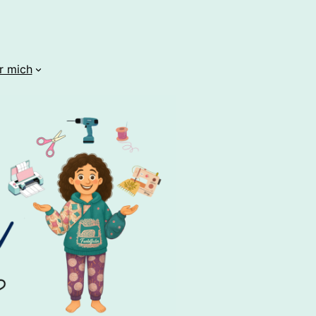
r mich