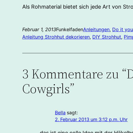
Als Rohmaterial bietet sich jede Art von St
Februar 1, 2013
Funkelfaden
Anleitungen
, 
Do it you
Anleitung Strohhut dekorieren
, 
DIY Strohhut
, 
Pim
3 Kommentare zu “D
Cowgirls”
Bella
sagt:
2. Februar 2013 um 3:12 p.m. Uhr
das ist eine colle Idee mit der Häk