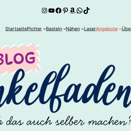
Instagram
YouTube
Facebook
Pinterest
Amazon
WhatsApp
TikTok
Startseite
Plotter
Basteln
Nähen
Laser
Angebote
Übe