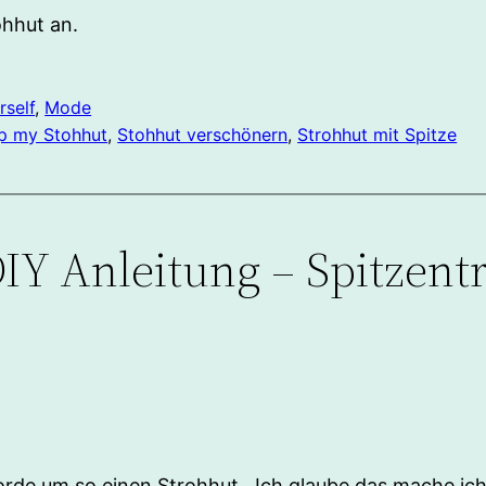
rohhut an.
rself
, 
Mode
p my Stohhut
, 
Stohhut verschönern
, 
Strohhut mit Spitze
IY Anleitung – Spitzent
elborde um so einen Strohhut . Ich glaube das mache