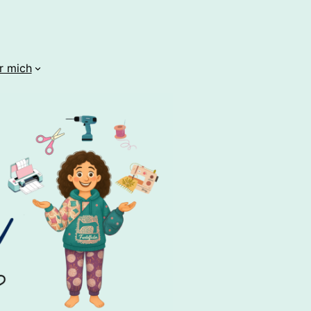
r mich