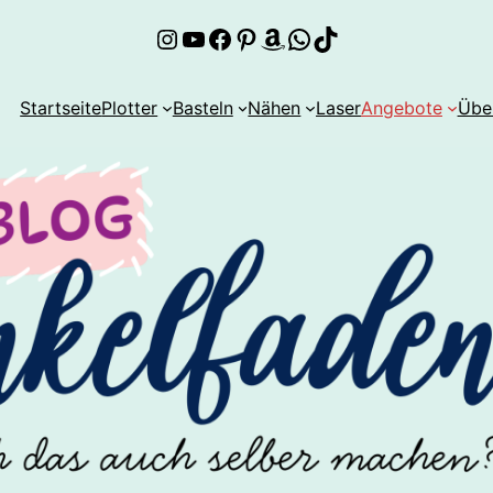
Instagram
YouTube
Facebook
Pinterest
Amazon
WhatsApp
TikTok
Startseite
Plotter
Basteln
Nähen
Laser
Angebote
Übe