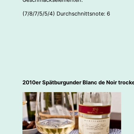
(7/8/7/5/5/4) Durchschnittsnote: 6
2010er Spätburgunder Blanc de Noir trock