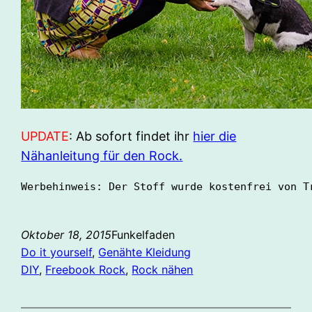
UPDATE
: Ab sofort findet ihr
hier die
Nähanleitung für den Rock.
Werbehinweis: Der Stoff wurde kostenfrei von T
Oktober 18, 2015
Funkelfaden
Do it yourself
, 
Genähte Kleidung
DIY
, 
Freebook Rock
, 
Rock nähen