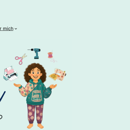
r mich