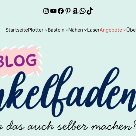
Instagram
YouTube
Facebook
Pinterest
Amazon
WhatsApp
TikTok
Startseite
Plotter
Basteln
Nähen
Laser
Angebote
Übe