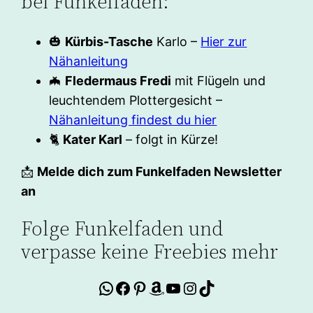
bei Funkelfaden:
🎃
Kürbis-Tasche
Karlo –
Hier zur
Nähanleitung
🦇
Fledermaus Fredi
mit Flügeln und
leuchtendem Plottergesicht –
Nähanleitung findest du hier
🐈
Kater Karl
– folgt in Kürze!
📩
Melde dich zum Funkelfaden Newsletter
an
Folge Funkelfaden und
verpasse keine Freebies mehr
WhatsApp
Facebook
Pinterest
Amazon
YouTube
Instagram
TikTok