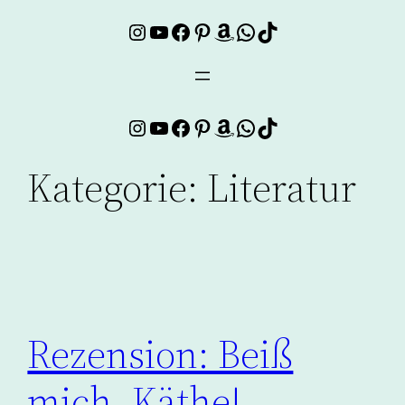
Instagram
YouTube
Facebook
Pinterest
Amazon
WhatsApp
TikTok
Zum
Inhalt
springen
Instagram
YouTube
Facebook
Pinterest
Amazon
WhatsApp
TikTok
Kategorie:
Literatur
Rezension: Beiß
mich, Käthe!