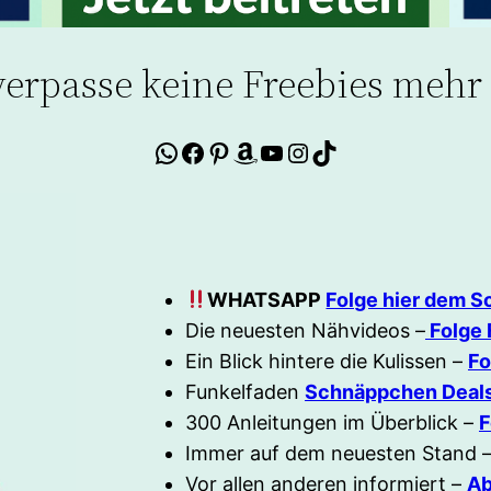
verpasse keine Freebies mehr
WhatsApp
Facebook
Pinterest
Amazon
YouTube
Instagram
TikTok
WHATSAPP
Folge hier dem 
Die neuesten Nähvideos –
Folge 
Ein Blick hintere die Kulissen –
Fo
Funkelfaden
Schnäppchen Deals
300 Anleitungen im Überblick –
F
Immer auf dem neuesten Stand 
Vor allen anderen informiert –
Ab