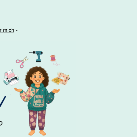
r mich