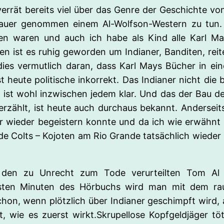
errät bereits viel über das Genre der Geschichte v
nauer genommen einem Al-Wolfson-Western zu tun. 
 waren und auch ich habe als Kind alle Karl Ma
n ist es ruhig geworden um Indianer, Banditen, reit
t dies vermutlich daran, dass Karl Mays Bücher in ei
 heute politische inkorrekt. Das Indianer nicht die
t wohl inzwischen jedem klar. Und das der Bau der E
rzählt, ist heute auch durchaus bekannt. Anderseits
r wieder begeistern konnte und da ich wie erwähnt 
e Colts – Kojoten am Rio Grande tatsächlich wieder
en zu Unrecht zum Tode verurteilten Tom Al „L
sten Minuten des Hörbuchs wird man mit dem rauh
hon, wenn plötzlich über Indianer geschimpft wird, ab
, wie es zuerst wirkt.Skrupellose Kopfgeldjäger tö