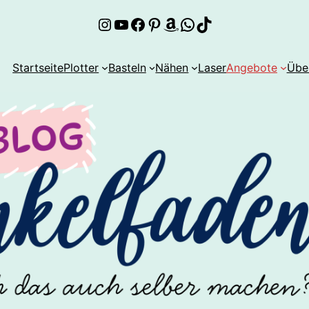
Instagram
YouTube
Facebook
Pinterest
Amazon
WhatsApp
TikTok
Startseite
Plotter
Basteln
Nähen
Laser
Angebote
Übe