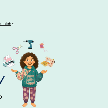
r mich