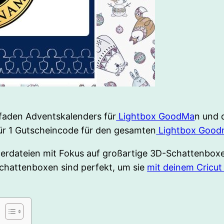
lfaden Adventskalenders für
Lightbox GoodMa
n und d
für 1 Gutscheincode für den gesamten
Lightbox Good
tterdateien mit Fokus auf großartige 3D-Schattenbox
chattenboxen sind perfekt, um sie
mit deinem Cricu