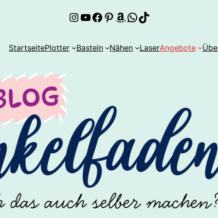
Instagram
YouTube
Facebook
Pinterest
Amazon
WhatsApp
TikTok
Startseite
Plotter
Basteln
Nähen
Laser
Angebote
Übe