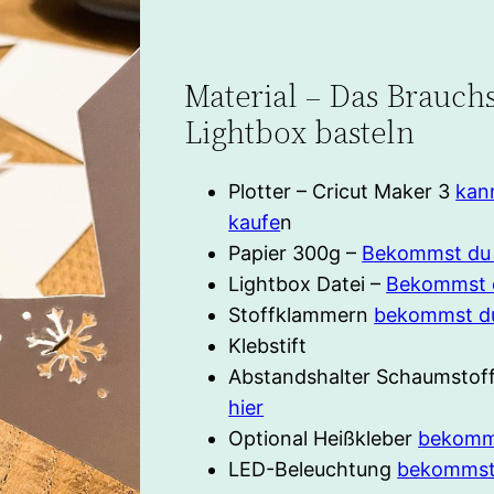
Material – Das Brauch
Lightbox basteln
Plotter – Cricut Maker 3
kann
kaufe
n
Papier 300g –
Bekommst du 
Lightbox Datei –
Bekommst d
Stoffklammern
bekommst du
Klebstift
Abstandshalter Schaumstof
hier
Optional Heißkleber
bekomms
LED-Beleuchtung
bekommst 