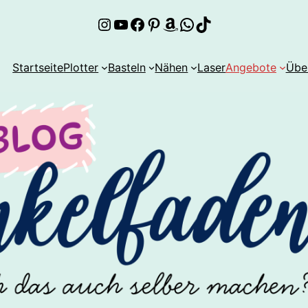
Instagram
YouTube
Facebook
Pinterest
Amazon
WhatsApp
TikTok
Startseite
Plotter
Basteln
Nähen
Laser
Angebote
Übe