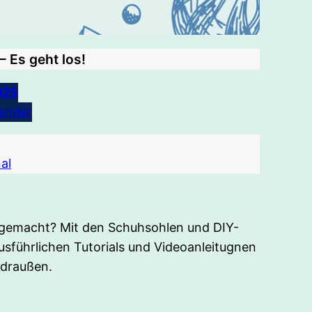
 Es geht los!
025
ender
al
t gemacht? Mit den Schuhsohlen und DIY-
usführlichen Tutorials und Videoanleitugnen
 draußen.