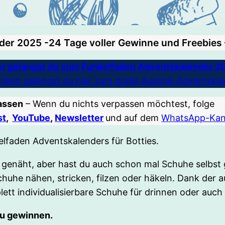
er 2025 -24 Tage voller Gewinne und Freebies –
er gelangst du zum Funkelfaden Adventskalender 2
rdem gelangst du hier zum gratis Ausmal-Adventskal
passen
– Wenn du nichts verpassen möchtest, folge
st
,
YouTube
,
Newsletter
und auf dem
WhatsApp-Kan
elfaden Adventskalenders für Botties.
ng genäht, aber hast du auch schon mal Schuhe selbs
huhe nähen, stricken, filzen oder häkeln. Dank der a
ett individualisierbare Schuhe für drinnen oder auch
zu gewinnen.