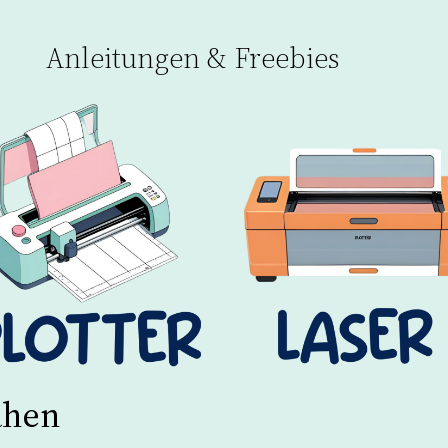
Anleitungen & Freebies
ähen