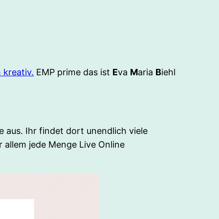
kreativ.
EMP prime das ist
E
va
M
aria
B
iehl
aus. Ihr findet dort unendlich viele
r allem jede Menge Live Online