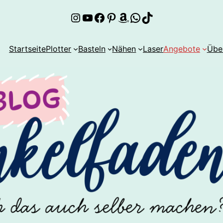
Instagram
YouTube
Facebook
Pinterest
Amazon
WhatsApp
TikTok
Startseite
Plotter
Basteln
Nähen
Laser
Angebote
Übe