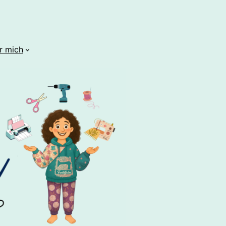
r mich