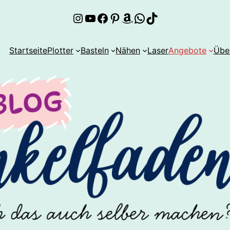
Instagram
YouTube
Facebook
Pinterest
Amazon
WhatsApp
TikTok
Startseite
Plotter
Basteln
Nähen
Laser
Angebote
Übe