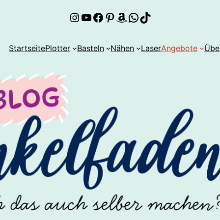
Instagram
YouTube
Facebook
Pinterest
Amazon
WhatsApp
TikTok
Startseite
Plotter
Basteln
Nähen
Laser
Angebote
Übe