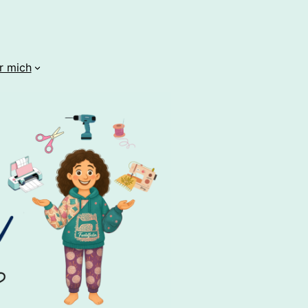
r mich