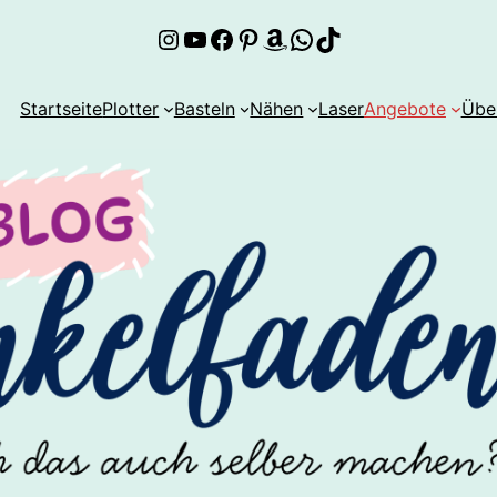
Instagram
YouTube
Facebook
Pinterest
Amazon
WhatsApp
TikTok
Startseite
Plotter
Basteln
Nähen
Laser
Angebote
Übe