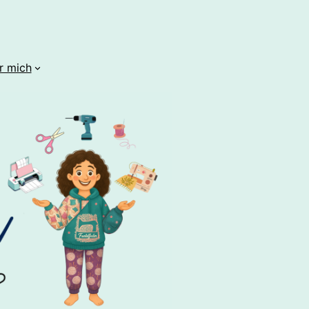
r mich