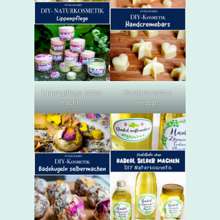
Lippenpflege selber
Handcremebars
machen
Rezept