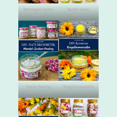
Badekugeln selber
Badeöl selber
machen
machen
Zucker-Peeling
Ringelblumensalbe
selber machen
selber machen