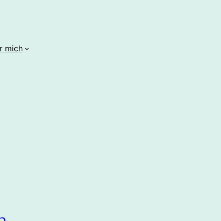
r mich
h