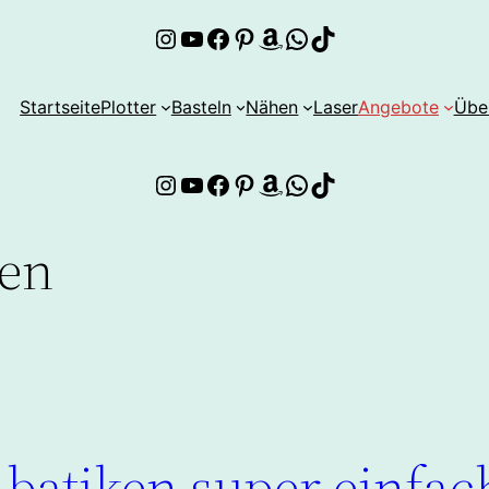
Instagram
YouTube
Facebook
Pinterest
Amazon
WhatsApp
TikTok
Startseite
Plotter
Basteln
Nähen
Laser
Angebote
Übe
Instagram
YouTube
Facebook
Pinterest
Amazon
WhatsApp
TikTok
ken
 batiken super einfac