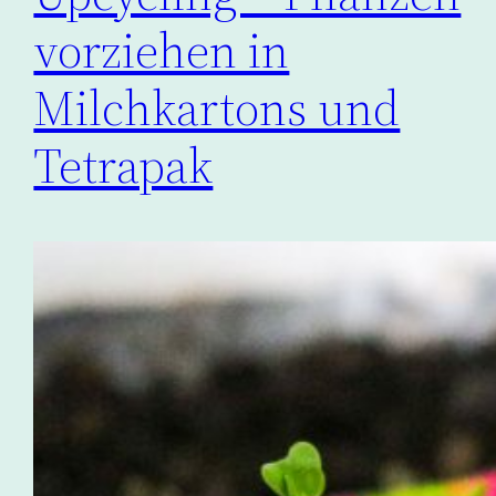
vorziehen in
Milchkartons und
Tetrapak