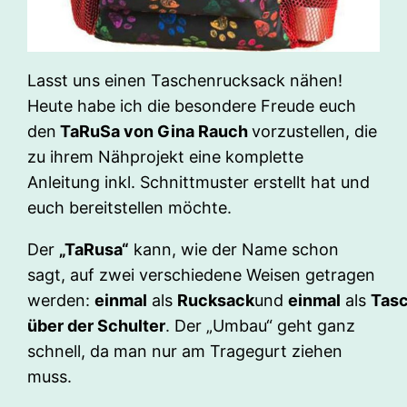
Lasst uns einen Taschenrucksack nähen!
Heute habe ich die besondere Freude euch
den
TaRuSa von Gina Rauch
vorzustellen, die
zu ihrem Nähprojekt eine komplette
Anleitung inkl. Schnittmuster erstellt hat und
euch bereitstellen möchte.
Der
„TaRusa“
kann, wie der Name schon
sagt, auf zwei verschiedene Weisen getragen
werden:
einmal
als
Rucksack
und
einmal
als
Tas
über der Schulter
. Der „Umbau“ geht ganz
schnell, da man nur am Tragegurt ziehen
muss.