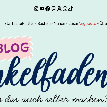
Instagram
YouTube
Facebook
Pinterest
Amazon
WhatsApp
TikTok
Startseite
Plotter
Basteln
Nähen
Laser
Angebote
Übe