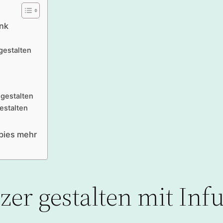
Ink
gestalten
 gestalten
estalten
bies mehr
er gestalten mit Infu