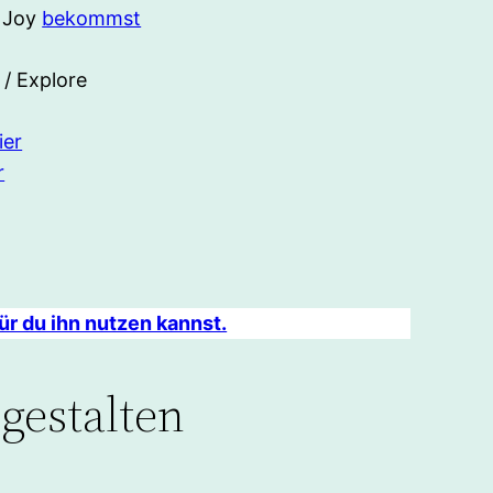
t Joy
bekommst
 / Explore
ier
r
für du ihn nutzen kannst.
 gestalten