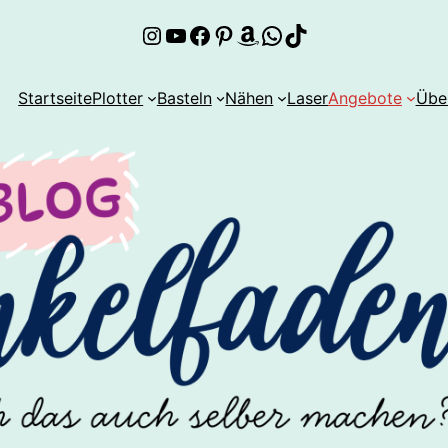
Instagram
YouTube
Facebook
Pinterest
Amazon
WhatsApp
TikTok
Startseite
Plotter
Basteln
Nähen
Laser
Angebote
Übe