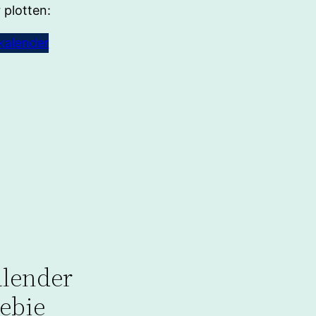
 plotten:
kalender
lender
eebie