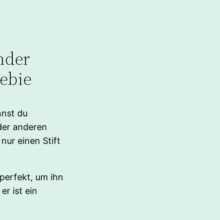
nder
eebie
nnst du
der anderen
nur einen Stift
perfekt, um ihn
er ist ein