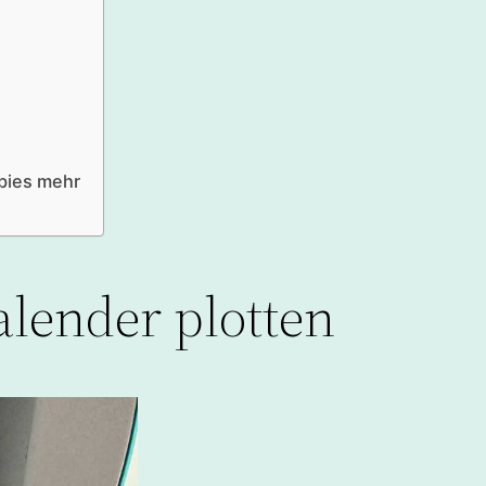
bies mehr
alender plotten