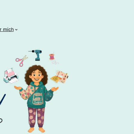
r mich